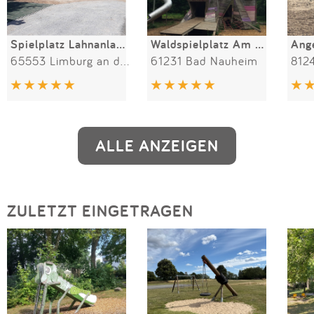
Spielplatz Lahnanlagen 3.04
Waldspielplatz Am Goldsteinwäldchen
65553 Limburg an der Lahn
61231 Bad Nauheim
812
ALLE ANZEIGEN
ZULETZT EINGETRAGEN