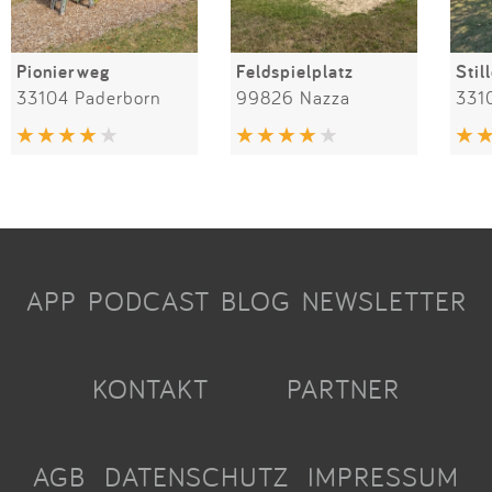
Pionierweg
Feldspielplatz
Stil
33104 Paderborn
99826 Nazza
331
APP
PODCAST
BLOG
NEWSLETTER
KONTAKT
PARTNER
AGB
DATENSCHUTZ
IMPRESSUM