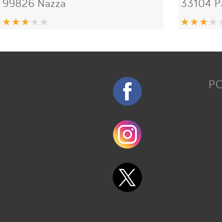
99826 Nazza
33104 P
P