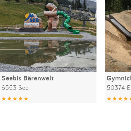
Seebis Bärenwelt
Gymnic
6553 See
50374 Er