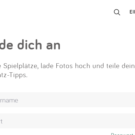
E
Suchen
de dich an
Eintragen
 Spielplätze, lade Fotos hoch und teile dei
App
atz-Tipps.
Blog
Partner
Kontakt
Passwort