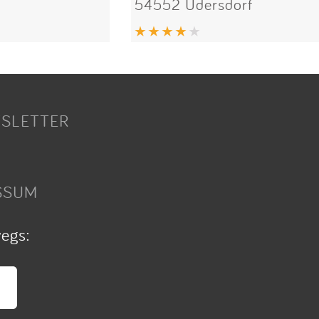
54552 Üdersdorf
SLETTER
SSUM
wegs: