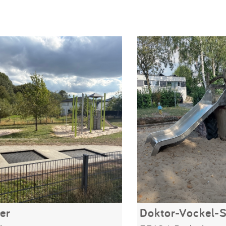
er
Doktor-Vockel-S