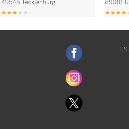
49545 Tecklenburg
89081 
P