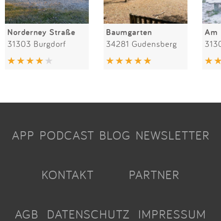
Norderney Straße
Baumgarten
Am 
31303 Burgdorf
34281 Gudensberg
313
APP
PODCAST
BLOG
NEWSLETTER
KONTAKT
PARTNER
AGB
DATENSCHUTZ
IMPRESSUM