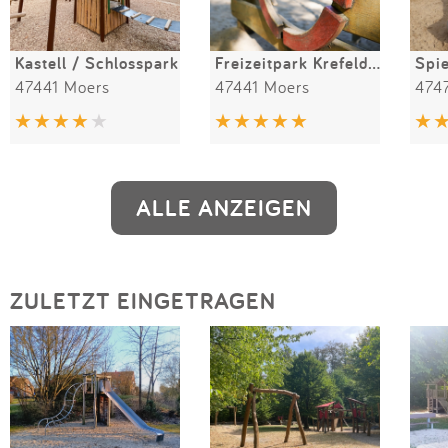
Kastell / Schlosspark
Freizeitpark Krefelder Straße
47441 Moers
47441 Moers
474
ALLE ANZEIGEN
ZULETZT EINGETRAGEN