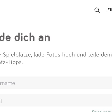
E
Suchen
de dich an
Eintragen
 Spielplätze, lade Fotos hoch und teile dei
App
atz-Tipps.
Blog
Partner
Kontakt
Passwort