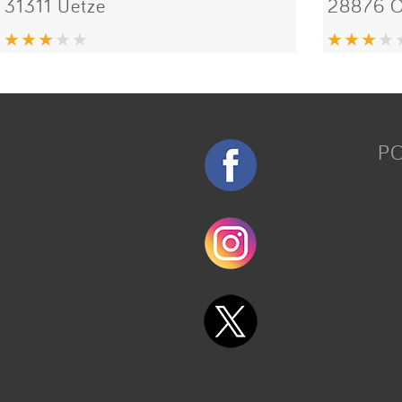
31311 Uetze
28876 O
P