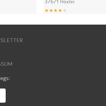
37671 Höxter
SLETTER
SSUM
wegs: