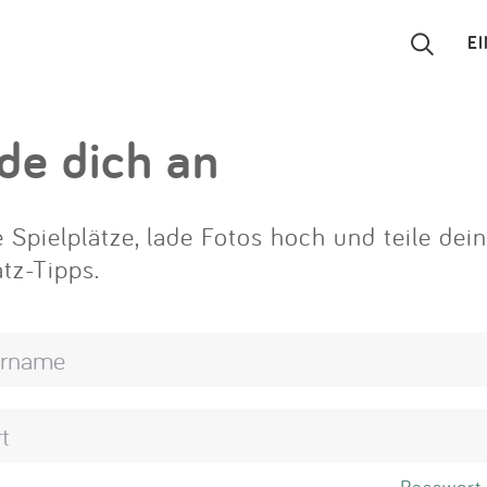
E
Suchen
de dich an
Eintragen
 Spielplätze, lade Fotos hoch und teile dei
App
atz-Tipps.
Blog
Partner
Kontakt
Passwort