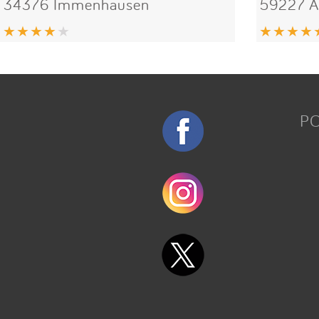
34376 Immenhausen
59227 A
P