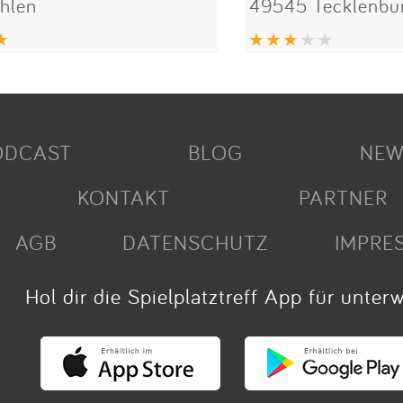
hlen
49545 Tecklenbu
ODCAST
BLOG
NEW
KONTAKT
PARTNER
AGB
DATENSCHUTZ
IMPRE
Hol dir die Spielplatztreff App für unter