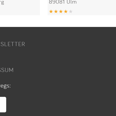
rg
89081 Ulm
SLETTER
SSUM
wegs: