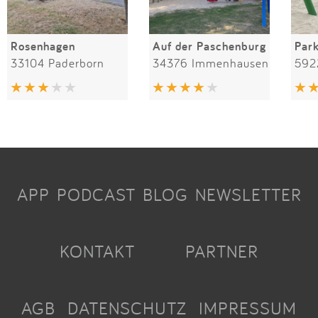
Rosenhagen
Auf der Paschenburg
Par
33104 Paderborn
34376 Immenhausen
592
APP
PODCAST
BLOG
NEWSLETTER
KONTAKT
PARTNER
AGB
DATENSCHUTZ
IMPRESSUM