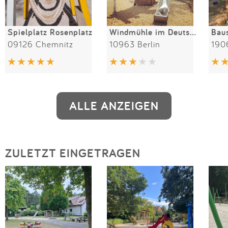
Spielplatz Rosenplatz
Windmühle im Deutschen Technik-Museum
09126 Chemnitz
10963 Berlin
190
ALLE ANZEIGEN
ZULETZT EINGETRAGEN