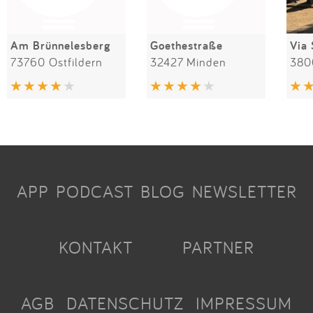
Am Brünnelesberg
Goethestraße
Via 
73760 Ostfildern
32427 Minden
APP
PODCAST
BLOG
NEWSLETTER
KONTAKT
PARTNER
AGB
DATENSCHUTZ
IMPRESSUM