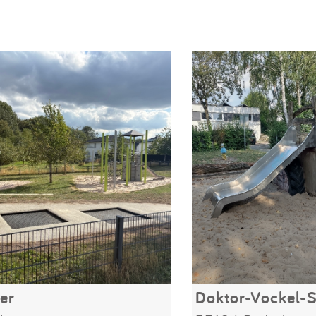
er
Doktor-Vockel-S