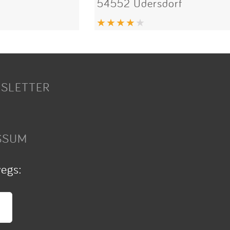
54552 Üdersdorf
SLETTER
SSUM
wegs: