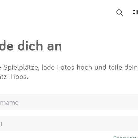
E
Suchen
de dich an
Eintragen
 Spielplätze, lade Fotos hoch und teile dei
App
atz-Tipps.
Blog
Partner
Kontakt
Passwort