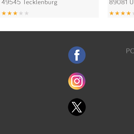
49545 Tecklenburg
89081 
P