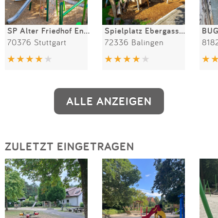
SP Alter Friedhof Enzstraße
Spielplatz Ebergasse / Etzelbach
BUG
70376 Stuttgart
72336 Balingen
818
ALLE ANZEIGEN
ZULETZT EINGETRAGEN