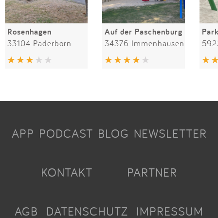
Rosenhagen
Auf der Paschenburg
Par
33104 Paderborn
34376 Immenhausen
592
APP
PODCAST
BLOG
NEWSLETTER
KONTAKT
PARTNER
AGB
DATENSCHUTZ
IMPRESSUM