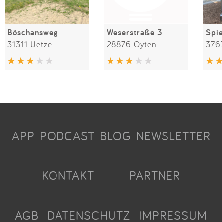
Böschansweg
Weserstraße 3
31311 Uetze
28876 Oyten
376
APP
PODCAST
BLOG
NEWSLETTER
KONTAKT
PARTNER
AGB
DATENSCHUTZ
IMPRESSUM