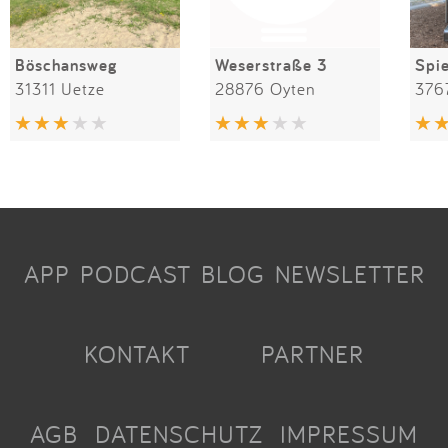
Böschansweg
Weserstraße 3
31311 Uetze
28876 Oyten
376
APP
PODCAST
BLOG
NEWSLETTER
KONTAKT
PARTNER
AGB
DATENSCHUTZ
IMPRESSUM