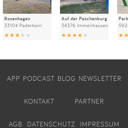
Rosenhagen
Auf der Paschenburg
Par
33104 Paderborn
34376 Immenhausen
592
APP
PODCAST
BLOG
NEWSLETTER
KONTAKT
PARTNER
AGB
DATENSCHUTZ
IMPRESSUM