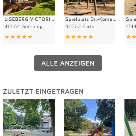
LISEBERG VICTORIAN GARDEN playground
Spielplatz Dr.-Konrad-Adenauer-Anlage
412 54 Göteborg
90762 Fürth
174
ALLE ANZEIGEN
ZULETZT EINGETRAGEN