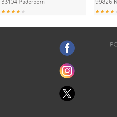
33104 Paderborn
99826 N
P