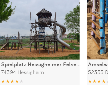
Spielplatz Hessigheimer Felsengärten
Amselw
74394 Hessigheim
52353 D