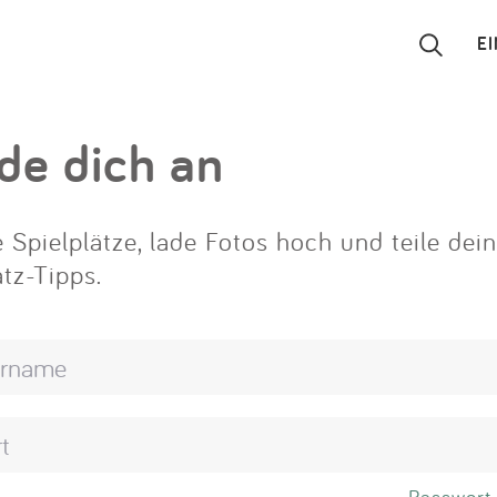
E
Suchen
de dich an
Eintragen
 Spielplätze, lade Fotos hoch und teile dei
App
atz-Tipps.
Blog
Partner
Kontakt
Passwort