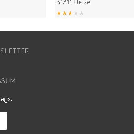
31311 Uetze
SLETTER
SSUM
wegs: