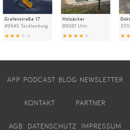
Grafenstraße 17
Holzäcker
49545 Tecklenburg
89081 Ulm
331
APP
PODCAST
BLOG
NEWSLETTER
KONTAKT
PARTNER
AGB
DATENSCHUTZ
IMPRESSUM