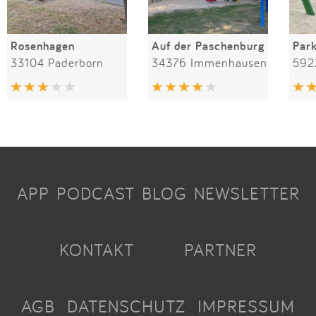
Rosenhagen
Auf der Paschenburg
Par
33104 Paderborn
34376 Immenhausen
592
APP
PODCAST
BLOG
NEWSLETTER
KONTAKT
PARTNER
AGB
DATENSCHUTZ
IMPRESSUM