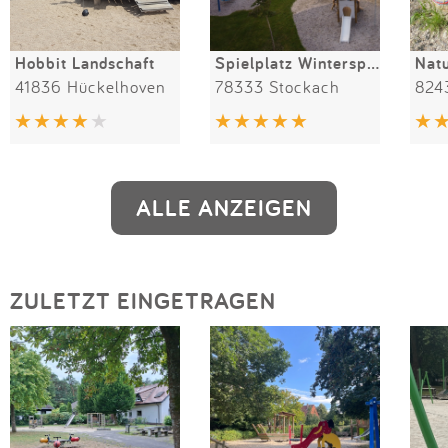
Hobbit Landschaft
Spielplatz Winterspüren
41836 Hückelhoven
78333 Stockach
824
ALLE ANZEIGEN
ZULETZT EINGETRAGEN