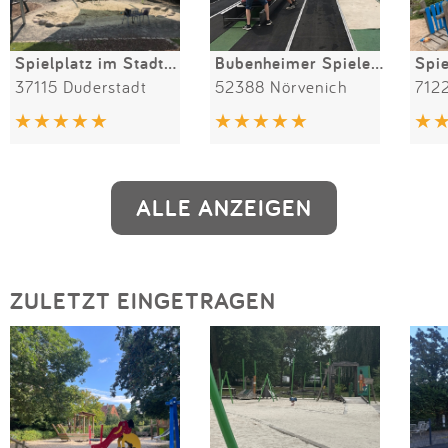
Spielplatz im Stadtpark
Bubenheimer Spieleland
37115 Duderstadt
52388 Nörvenich
712
ALLE ANZEIGEN
ZULETZT EINGETRAGEN