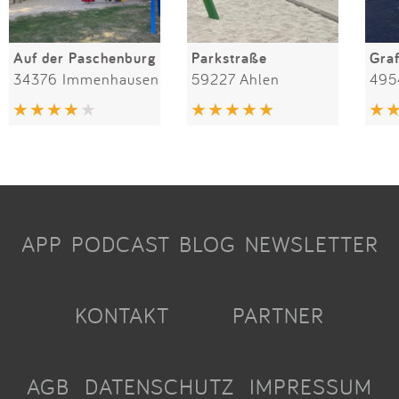
Auf der Paschenburg
Parkstraße
Gra
34376 Immenhausen
59227 Ahlen
495
APP
PODCAST
BLOG
NEWSLETTER
KONTAKT
PARTNER
AGB
DATENSCHUTZ
IMPRESSUM