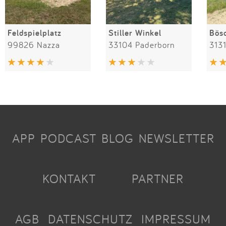
Feldspielplatz
Stiller Winkel
Bös
99826 Nazza
33104 Paderborn
3131
APP
PODCAST
BLOG
NEWSLETTER
KONTAKT
PARTNER
AGB
DATENSCHUTZ
IMPRESSUM