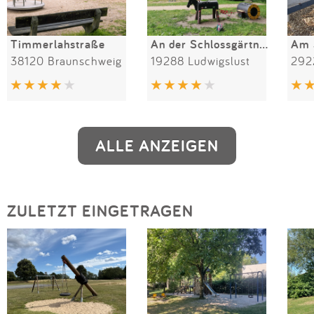
Timmerlahstraße
An der Schlossgärtnerei
Am 
38120 Braunschweig
19288 Ludwigslust
292
ALLE ANZEIGEN
ZULETZT EINGETRAGEN