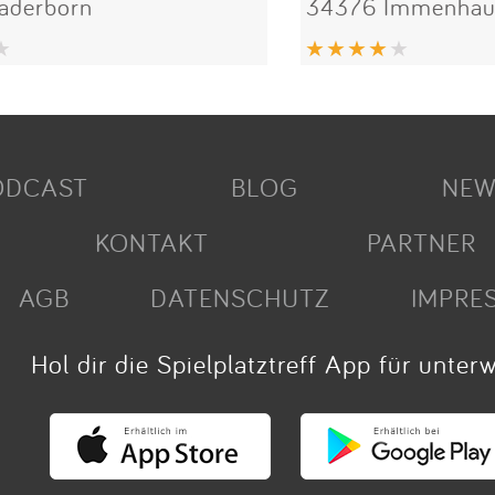
aderborn
34376 Immenhau
ODCAST
BLOG
NEW
KONTAKT
PARTNER
AGB
DATENSCHUTZ
IMPRE
Hol dir die Spielplatztreff App für unter