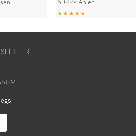
sen
59227 Ahlen
SLETTER
SSUM
wegs: