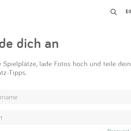
E
Suchen
de dich an
Eintragen
 Spielplätze, lade Fotos hoch und teile dei
App
atz-Tipps.
Blog
Partner
Kontakt
Passwort