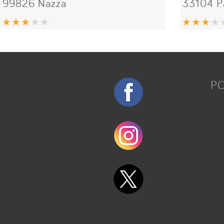
99826 Nazza
33104 P
P