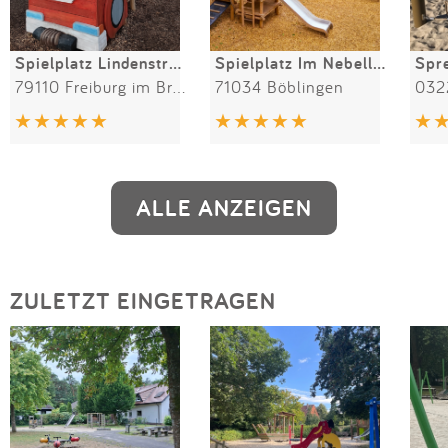
Spielplatz Lindenstraße
Spielplatz Im Nebelloch
Spr
79110 Freiburg im Breisgau
71034 Böblingen
ALLE ANZEIGEN
ZULETZT EINGETRAGEN