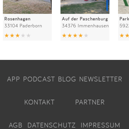
Rosenhagen
Auf der Paschenburg
Par
33104 Paderborn
34376 Immenhausen
592
APP
PODCAST
BLOG
NEWSLETTER
KONTAKT
PARTNER
AGB
DATENSCHUTZ
IMPRESSUM