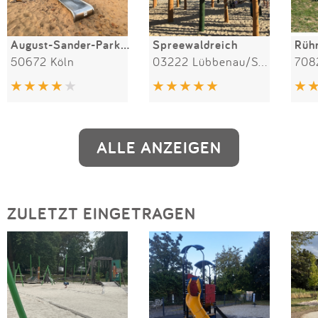
August-Sander-Park / Mediapark
Spreewaldreich
Rühr
50672 Köln
03222 Lübbenau/Spreewald
ALLE ANZEIGEN
ZULETZT EINGETRAGEN