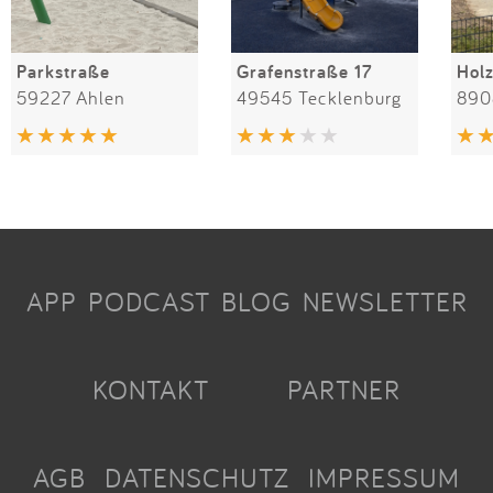
Parkstraße
Grafenstraße 17
Hol
59227 Ahlen
49545 Tecklenburg
890
APP
PODCAST
BLOG
NEWSLETTER
KONTAKT
PARTNER
AGB
DATENSCHUTZ
IMPRESSUM