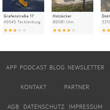
Grafenstraße 17
Holzäcker
49545 Tecklenburg
89081 Ulm
331
APP
PODCAST
BLOG
NEWSLETTER
KONTAKT
PARTNER
AGB
DATENSCHUTZ
IMPRESSUM