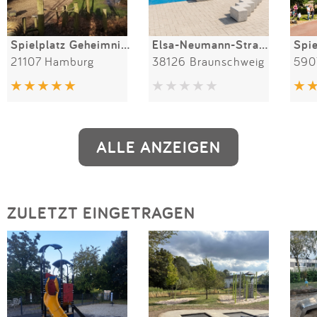
Spielplatz Geheimnisvolle Insel
Elsa-Neumann-Straße-Süd
21107 Hamburg
38126 Braunschweig
590
ALLE ANZEIGEN
ZULETZT EINGETRAGEN