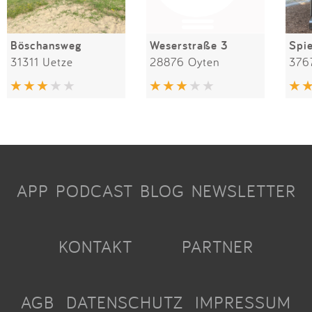
Böschansweg
Weserstraße 3
31311 Uetze
28876 Oyten
376
APP
PODCAST
BLOG
NEWSLETTER
KONTAKT
PARTNER
AGB
DATENSCHUTZ
IMPRESSUM