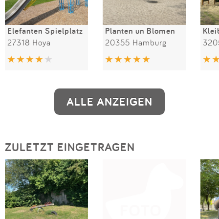
Elefanten Spielplatz
Planten un Blomen
Kle
27318 Hoya
20355 Hamburg
320
ALLE ANZEIGEN
ZULETZT EINGETRAGEN