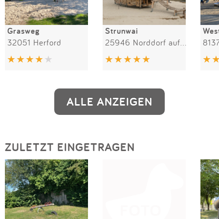
Grasweg
Strunwai
32051 Herford
25946 Norddorf auf Amrum
813
ALLE ANZEIGEN
ZULETZT EINGETRAGEN