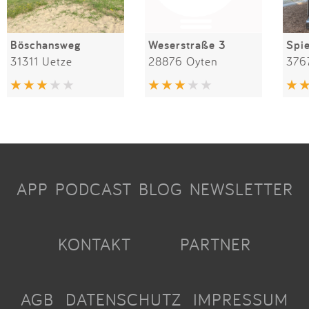
Böschansweg
Weserstraße 3
31311 Uetze
28876 Oyten
376
APP
PODCAST
BLOG
NEWSLETTER
KONTAKT
PARTNER
AGB
DATENSCHUTZ
IMPRESSUM