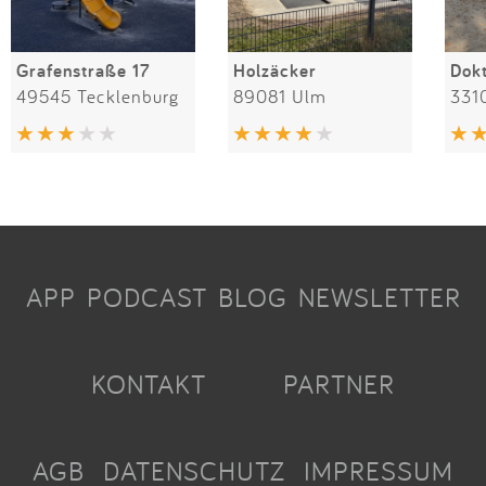
Grafenstraße 17
Holzäcker
49545 Tecklenburg
89081 Ulm
331
APP
PODCAST
BLOG
NEWSLETTER
KONTAKT
PARTNER
AGB
DATENSCHUTZ
IMPRESSUM