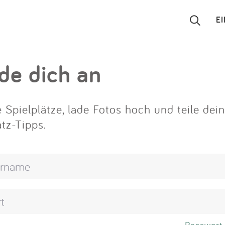
E
Suchen
de dich an
Eintragen
 Spielplätze, lade Fotos hoch und teile dei
App
atz-Tipps.
Blog
Partner
Kontakt
Passwort