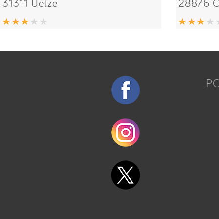
31311 Uetze
28876 O
P