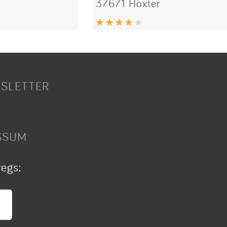
37671 Höxter
SLETTER
SSUM
wegs: