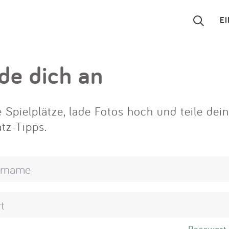
E
Suchen
de dich an
Eintragen
 Spielplätze, lade Fotos hoch und teile dei
App
atz-Tipps.
Blog
Partner
Kontakt
Passwort