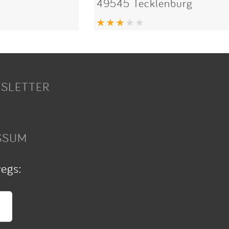
49545 Tecklenburg
SLETTER
SSUM
wegs: