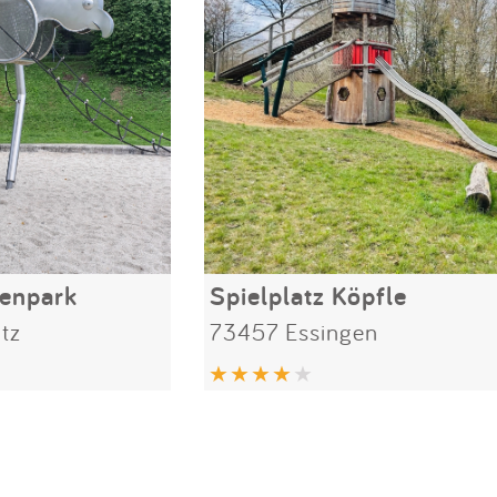
uenpark
Spielplatz Köpfle
tz
73457 Essingen