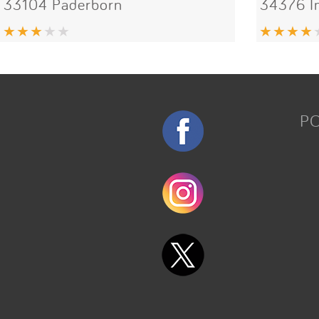
33104 Paderborn
34376 
P