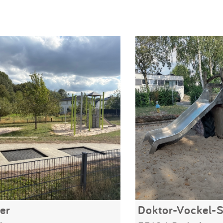
er
Doktor-Vockel-S