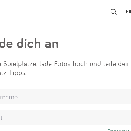
E
Suchen
de dich an
Eintragen
 Spielplätze, lade Fotos hoch und teile dei
App
atz-Tipps.
Blog
Partner
Kontakt
Passwort