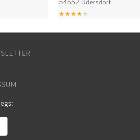
54552 Üdersdorf
SLETTER
SSUM
wegs: