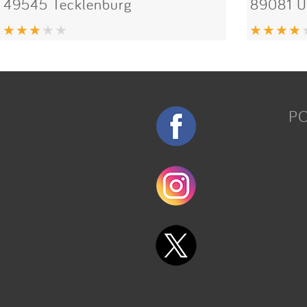
49545 Tecklenburg
89081 
P