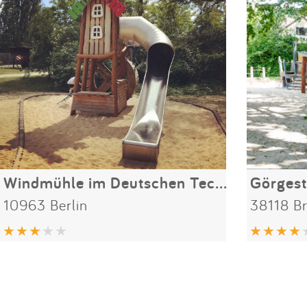
Windmühle im Deutschen Technik-Museum
Görges
10963 Berlin
38118 B