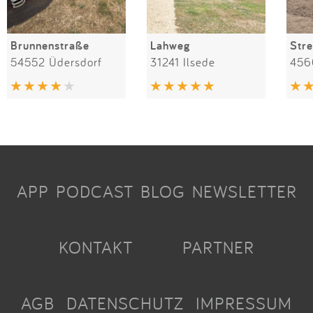
Brunnenstraße
Lahweg
Str
54552 Üdersdorf
31241 Ilsede
APP
PODCAST
BLOG
NEWSLETTER
KONTAKT
PARTNER
AGB
DATENSCHUTZ
IMPRESSUM