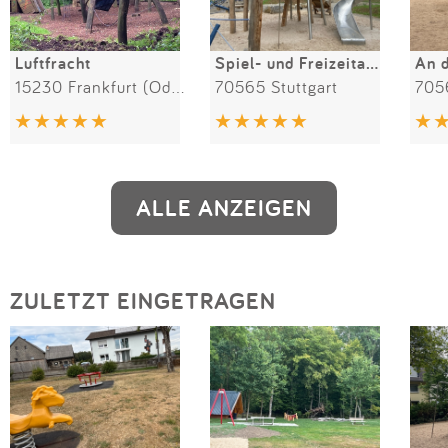
Luftfracht
Spiel- und Freizeitanlage Lunaweg
An d
15230 Frankfurt (Oder)
70565 Stuttgart
7056
ALLE ANZEIGEN
ZULETZT EINGETRAGEN