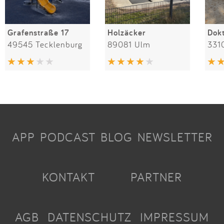
Grafenstraße 17
Holzäcker
49545 Tecklenburg
89081 Ulm
331
APP
PODCAST
BLOG
NEWSLETTER
KONTAKT
PARTNER
AGB
DATENSCHUTZ
IMPRESSUM