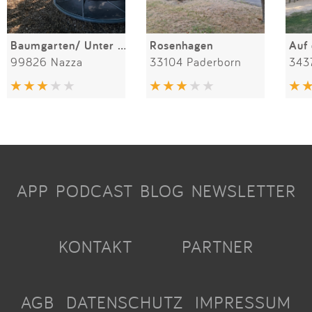
Baumgarten/ Unter den Linden
Rosenhagen
Auf
99826 Nazza
33104 Paderborn
343
APP
PODCAST
BLOG
NEWSLETTER
KONTAKT
PARTNER
AGB
DATENSCHUTZ
IMPRESSUM