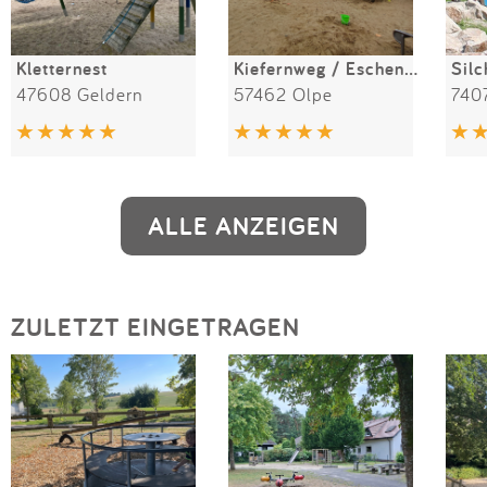
Kletternest
Kiefernweg / Eschenweg
Silc
47608 Geldern
57462 Olpe
740
ALLE ANZEIGEN
ZULETZT EINGETRAGEN