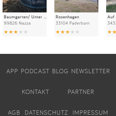
Baumgarten/ Unter den Linden
Rosenhagen
Auf
99826 Nazza
33104 Paderborn
343
APP
PODCAST
BLOG
NEWSLETTER
KONTAKT
PARTNER
AGB
DATENSCHUTZ
IMPRESSUM