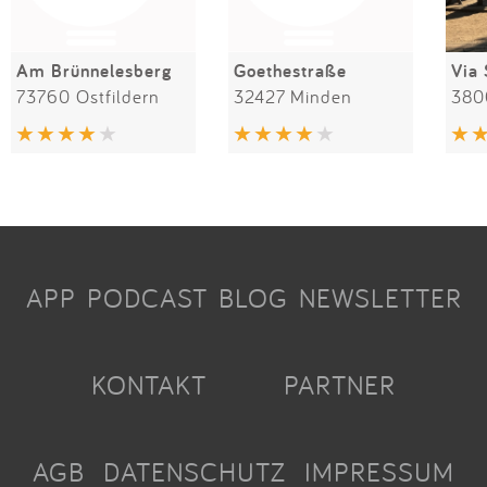
Am Brünnelesberg
Goethestraße
Via 
73760 Ostfildern
32427 Minden
APP
PODCAST
BLOG
NEWSLETTER
KONTAKT
PARTNER
AGB
DATENSCHUTZ
IMPRESSUM