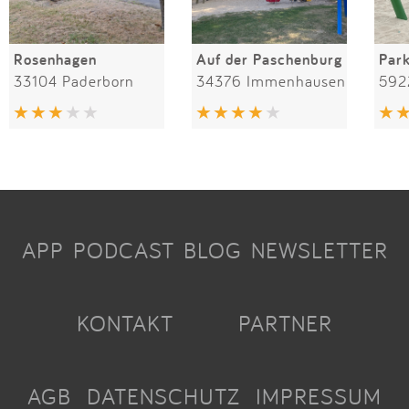
Rosenhagen
Auf der Paschenburg
Par
33104 Paderborn
34376 Immenhausen
592
APP
PODCAST
BLOG
NEWSLETTER
KONTAKT
PARTNER
AGB
DATENSCHUTZ
IMPRESSUM