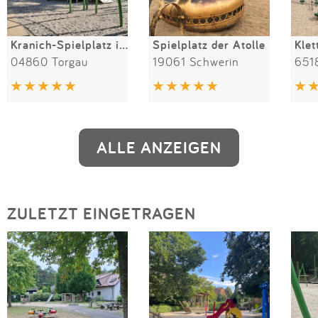
Kranich-Spielplatz im Glacis
Spielplatz der Atolle
04860 Torgau
19061 Schwerin
651
ALLE ANZEIGEN
ZULETZT EINGETRAGEN