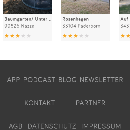
Baumgarten/ Unter den Linden
Rosenhagen
Auf
99826 Nazza
33104 Paderborn
343
APP
PODCAST
BLOG
NEWSLETTER
KONTAKT
PARTNER
AGB
DATENSCHUTZ
IMPRESSUM