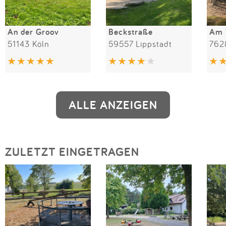
An der Groov
Beckstraße
Am 
51143 Köln
59557 Lippstadt
762
ALLE ANZEIGEN
ZULETZT EINGETRAGEN