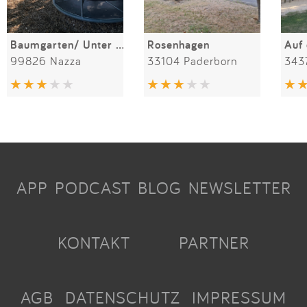
Baumgarten/ Unter den Linden
Rosenhagen
Auf
99826 Nazza
33104 Paderborn
343
APP
PODCAST
BLOG
NEWSLETTER
KONTAKT
PARTNER
AGB
DATENSCHUTZ
IMPRESSUM