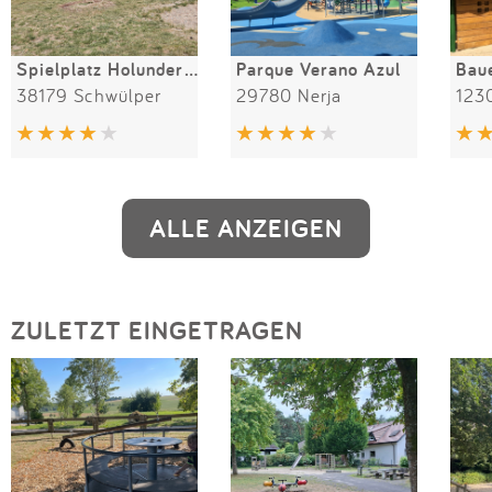
Spielplatz Holunderweg
Parque Verano Azul
Baue
38179 Schwülper
29780 Nerja
1230
ALLE ANZEIGEN
ZULETZT EINGETRAGEN