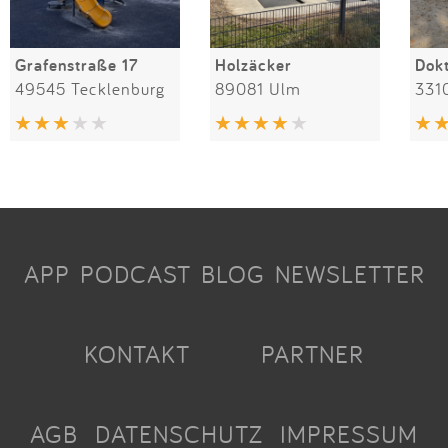
Grafenstraße 17
Holzäcker
49545 Tecklenburg
89081 Ulm
331
APP
PODCAST
BLOG
NEWSLETTER
KONTAKT
PARTNER
AGB
DATENSCHUTZ
IMPRESSUM