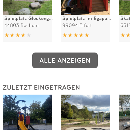
Spielplatz Glockengarten
Spielplatz im Egapark
44803 Bochum
99094 Erfurt
631
ALLE ANZEIGEN
ZULETZT EINGETRAGEN