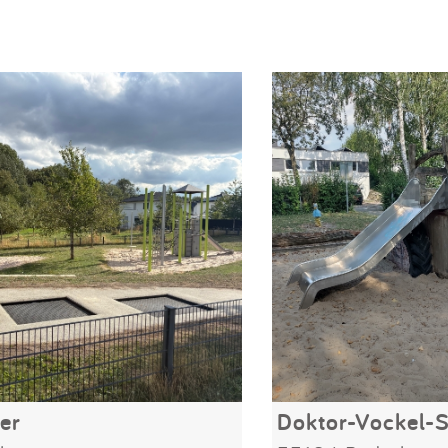
er
Doktor-Vockel-S