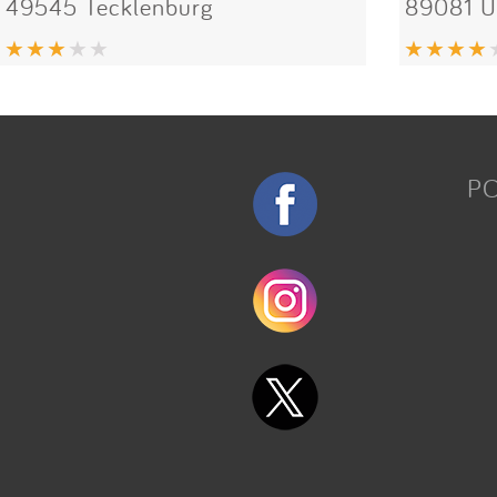
49545 Tecklenburg
89081 
P