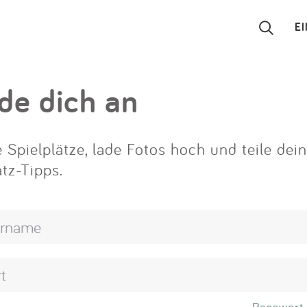
E
Suchen
de dich an
Eintragen
 Spielplätze, lade Fotos hoch und teile dei
App
atz-Tipps.
Blog
Partner
Kontakt
Passwort