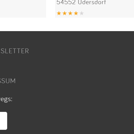
54552 Üdersdorf
SLETTER
SSUM
wegs: