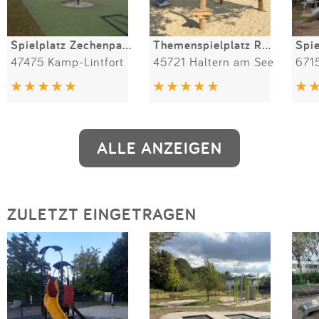
Spielplatz Zechenpark
Themenspielplatz Römerstraße
Spi
47475 Kamp-Lintfort
45721 Haltern am See
ALLE ANZEIGEN
ZULETZT EINGETRAGEN