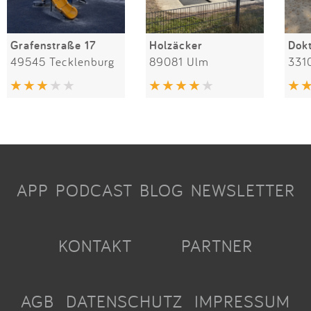
Grafenstraße 17
Holzäcker
49545 Tecklenburg
89081 Ulm
331
APP
PODCAST
BLOG
NEWSLETTER
KONTAKT
PARTNER
AGB
DATENSCHUTZ
IMPRESSUM