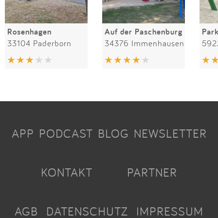
Rosenhagen
Auf der Paschenburg
Par
33104 Paderborn
34376 Immenhausen
592
APP
PODCAST
BLOG
NEWSLETTER
KONTAKT
PARTNER
AGB
DATENSCHUTZ
IMPRESSUM