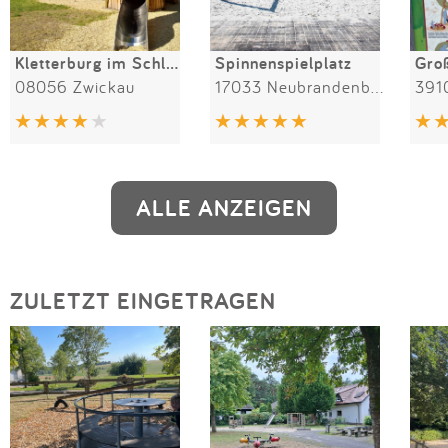
Kletterburg im Schlobigpark
Spinnenspielplatz
08056 Zwickau
17033 Neubrandenburg
391
ALLE ANZEIGEN
ZULETZT EINGETRAGEN