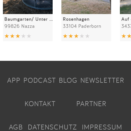
Baumgarten/ Unter den Linden
Rosenhagen
Auf
99826 Nazza
33104 Paderborn
343
APP
PODCAST
BLOG
NEWSLETTER
KONTAKT
PARTNER
AGB
DATENSCHUTZ
IMPRESSUM