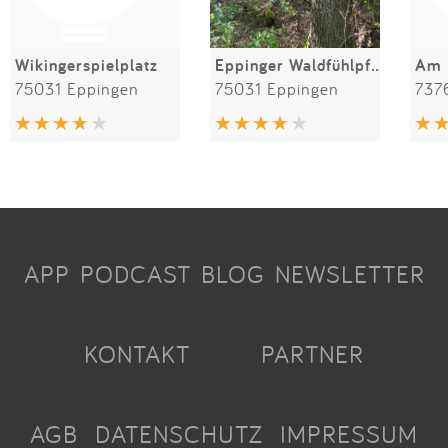
Wikingerspielplatz
Eppinger Waldfühlpfad
Am 
75031 Eppingen
75031 Eppingen
7376
APP
PODCAST
BLOG
NEWSLETTER
KONTAKT
PARTNER
AGB
DATENSCHUTZ
IMPRESSUM