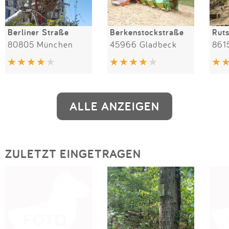
Berliner Straße
Berkenstockstraße
Rut
80805 München
45966 Gladbeck
861
ALLE ANZEIGEN
ZULETZT EINGETRAGEN