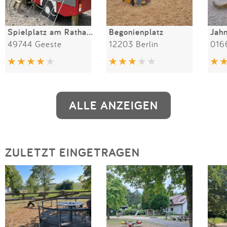
Spielplatz am Rathaus
Begonienplatz
Jahn
49744 Geeste
12203 Berlin
016
ALLE ANZEIGEN
ZULETZT EINGETRAGEN