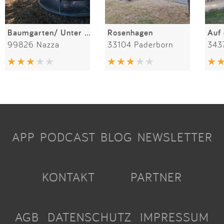
Baumgarten/ Unter den Linden
Rosenhagen
Auf
99826 Nazza
33104 Paderborn
343
APP
PODCAST
BLOG
NEWSLETTER
KONTAKT
PARTNER
AGB
DATENSCHUTZ
IMPRESSUM