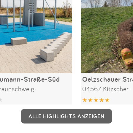
eumann-Straße-Süd
Oelzschauer St
raunschweig
04567 Kitzscher
ALLE HIGHLIGHTS ANZEIGEN