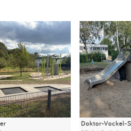
er
Doktor-Vockel-S