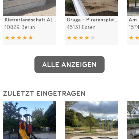
Kletterlandschaft Alpen und Ruine Schöneberger Schleife
Gruga - Piratenspielplatz
Am 
10829 Berlin
45131 Essen
157
ALLE ANZEIGEN
ZULETZT EINGETRAGEN