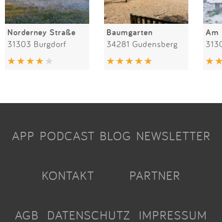
Norderney Straße
Baumgarten
Am 
31303 Burgdorf
34281 Gudensberg
313
APP
PODCAST
BLOG
NEWSLETTER
KONTAKT
PARTNER
AGB
DATENSCHUTZ
IMPRESSUM