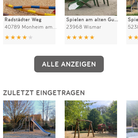
Radstädter Weg
Spielen am alten Gutshof
Spie
40789 Monheim am Rhein
23968 Wismar
523
ALLE ANZEIGEN
ZULETZT EINGETRAGEN