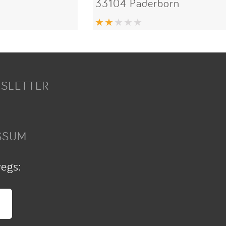
33104 Paderborn
SLETTER
SSUM
wegs: