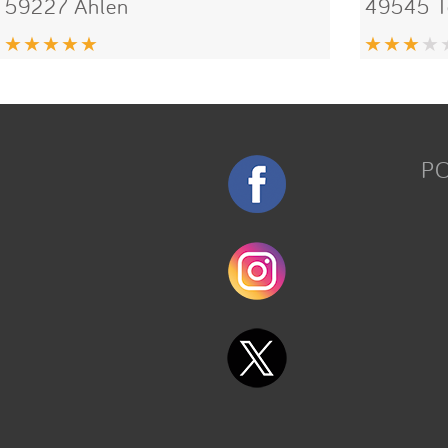
59227 Ahlen
49545 T
P