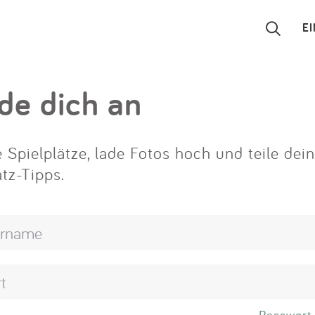
E
Suchen
de dich an
Eintragen
 Spielplätze, lade Fotos hoch und teile dei
App
atz-Tipps.
Blog
Partner
Kontakt
Passwort