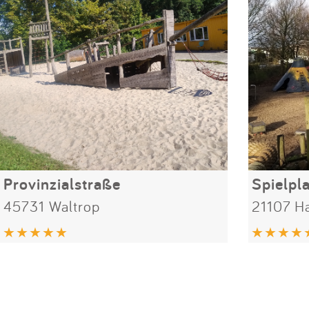
Provinzialstraße
Spielpl
45731 Waltrop
21107 H