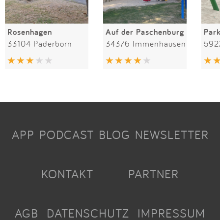
Rosenhagen
Auf der Paschenburg
Par
33104 Paderborn
34376 Immenhausen
592
APP
PODCAST
BLOG
NEWSLETTER
KONTAKT
PARTNER
AGB
DATENSCHUTZ
IMPRESSUM