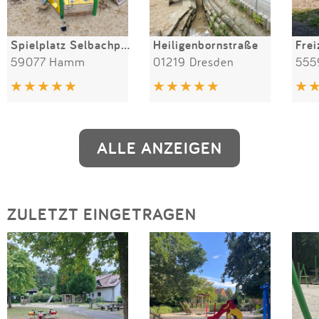
Spielplatz Selbachpark
Heiligenbornstraße
59077 Hamm
01219 Dresden
555
ALLE ANZEIGEN
ZULETZT EINGETRAGEN