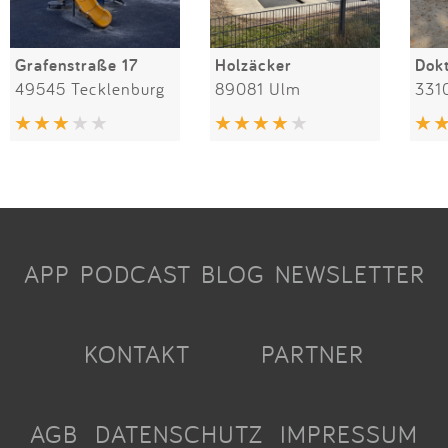
Grafenstraße 17
Holzäcker
49545 Tecklenburg
89081 Ulm
331
APP
PODCAST
BLOG
NEWSLETTER
KONTAKT
PARTNER
AGB
DATENSCHUTZ
IMPRESSUM