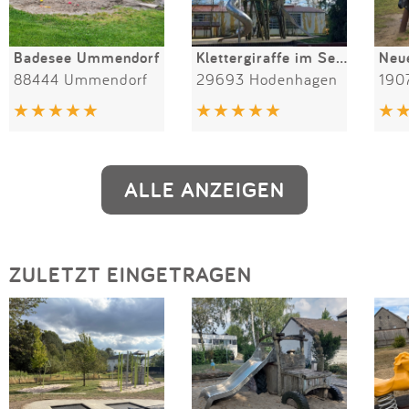
Badesee Ummendorf
Klettergiraffe im Serengeti-Park Hodenhagen
88444 Ummendorf
29693 Hodenhagen
1907
ALLE ANZEIGEN
ZULETZT EINGETRAGEN