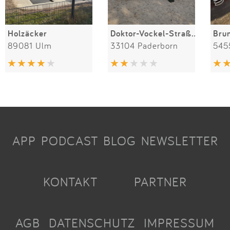
Holzäcker
Doktor-Vockel-Straße 15
Bru
89081 Ulm
33104 Paderborn
545
APP
PODCAST
BLOG
NEWSLETTER
KONTAKT
PARTNER
AGB
DATENSCHUTZ
IMPRESSUM